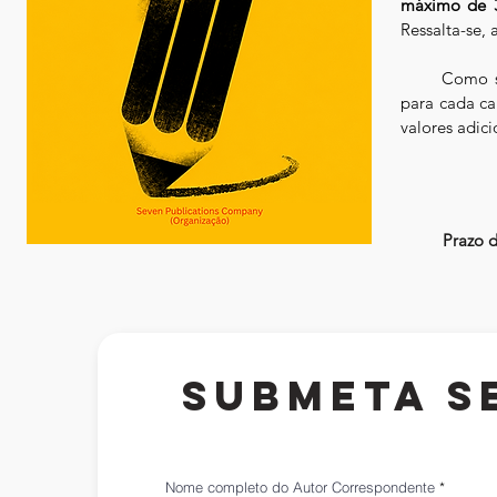
máximo de 3
Ressalta-se, 
       Como 
para cada ca
valores adic
Prazo 
Submeta s
Nome completo do Autor Correspondente