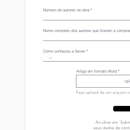
Número de autores na obra
Nome completo dos autores que fizeram a composi
Como conheceu a Seven
Artigo em formato Word
Upl
Faça upload de um arquivo c
Ao clicar em 'Sub
seus dados de cont