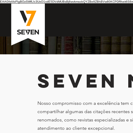
EAAGfstVoFIgBOzSWfLIc3UxO1xdE5DVdMUBsBj6wvkmsobQYZBe8ZBhBVw80KCPDRheit6S6nB7
SEVEN 
Nosso compromisso com a excelência tem c
compartilhar algumas das citações recentes
renomados, como revistas especializadas e si
atendimento ao cliente excepcional.