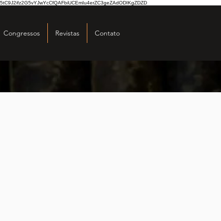
5tC9J2ifz2G5vYJwYcCfQAFbiUCEmIu4erZC3geZAdODIKgZDZD
Congressos
Revistas
Contato