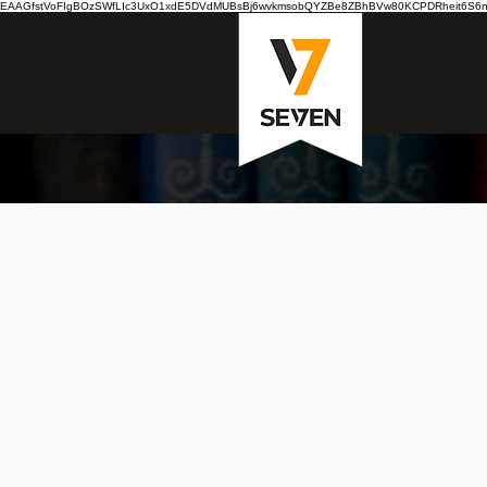
EAAGfstVoFIgBOzSWfLIc3UxO1xdE5DVdMUBsBj6wvkmsobQYZBe8ZBhBVw80KCPDRheit6S6nB7