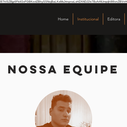
hISZBjp6Fk4GxFGBKovlZBhySSNojBaLKsMsJrtnpnaLsHZANDJ2lx7BzArNUmpijhI86vnZBVnH
Home
Institucional
Editora
NOSSA EQUIPE