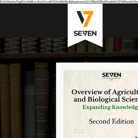
EAAGfstVoFIgBOzSWfLIc3UxO1xdE5DVdMUBsBj6wvkmsobQYZBe8ZBhBVw80KCPDRheit6S6nB7