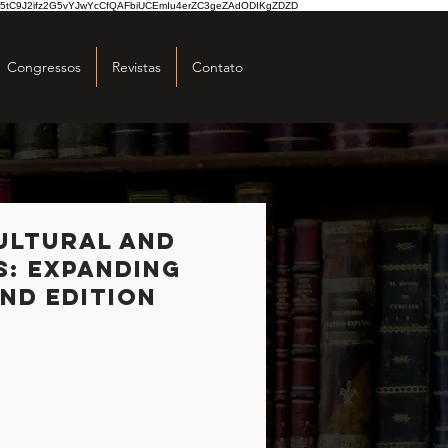
5tC9J2ifz2G5vYJwYcCfQAFbiUCEmIu4erZC3geZAdODIKgZDZD
Congressos
Revistas
Contato
ultural and
s: Expanding
nd Edition