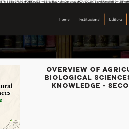
hISZBjp6Fk4GxFGBKovlZBhySSNojBaLKsMsJrtnpnaLsHZANDJ2lx7BzArNUmpijhI86vnZBVnH
Home
Institucional
Editora
Overview of Agric
Biological Science
Knowledge - Seco