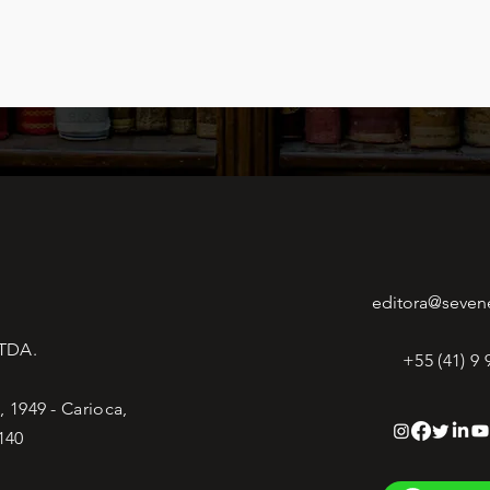
editora@seven
LTDA.
+55 (41) 9
 1949 - Carioca,
140