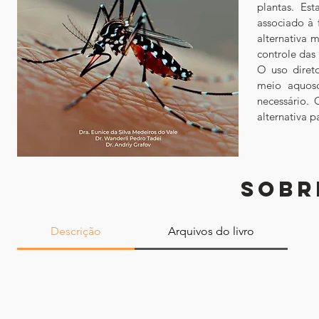
plantas. Est
associado à 
alternativa 
controle das
O uso direto
meio aquoso
necessário. 
alternativa p
SOBR
Descrição
Arquivos do livro