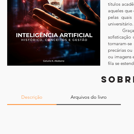
títulos acad
aqueles que 
pelas quais
universitário
	Graças ao gigantismo dos dados, à escalabilidade dos computadores, à 
sofisticação
tornaram-se 
precárias ou
ou imagens e
fila se esten
SOBR
Descrição
Arquivos do livro