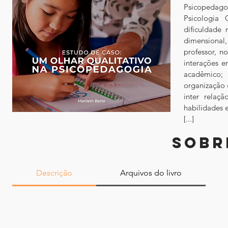
Psicopedago
Psicologia 
dificuldade
dimensional
professor, n
interações e
acadêmico; 
organização 
inter relaç
habilidades 
[...]
SOBR
Descrição
Arquivos do livro