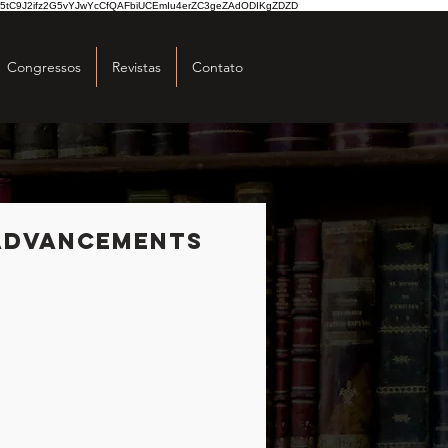
5tC9J2ifz2G5vYJwYcCfQAFbiUCEmIu4erZC3geZAdODIKgZDZD
Congressos
Revistas
Contato
 advancements