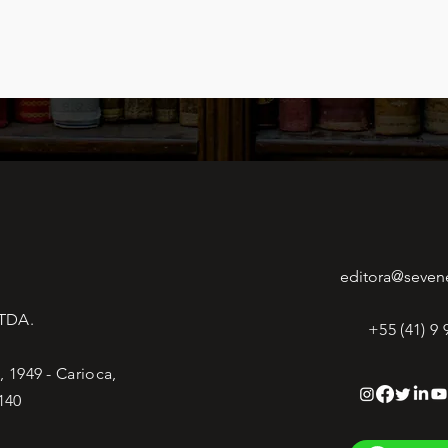
editora@seven
LTDA.
+55 (41) 9
 1949 - Carioca,
140