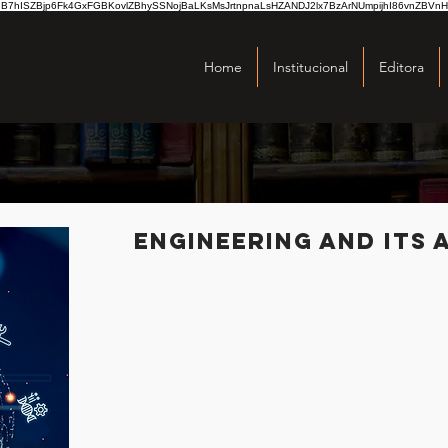
hISZBjp6Fk4GxFGBKovlZBhySSNojBaLKsMsJrtnpnaLsHZANDJ2lx7BzArNUmpijhI86vnZBVnH
Home
Institucional
Editora
Engineering and its