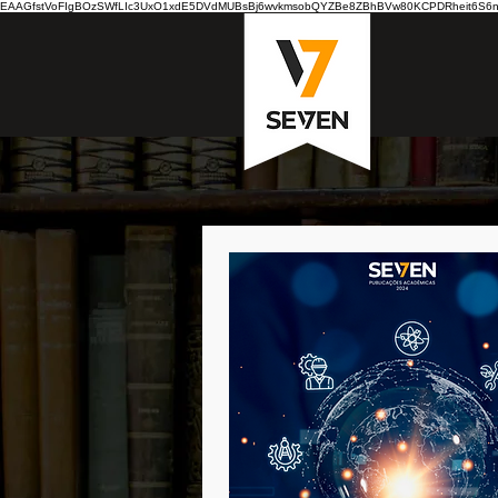
EAAGfstVoFIgBOzSWfLIc3UxO1xdE5DVdMUBsBj6wvkmsobQYZBe8ZBhBVw80KCPDRheit6S6nB7