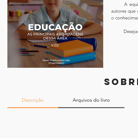
	A equipe da Seven Editora expressa sua sincera gratidão e reconhecimento aos 
autores que c
o conhecimen
	Deseja
SOBR
Descrição
Arquivos do livro