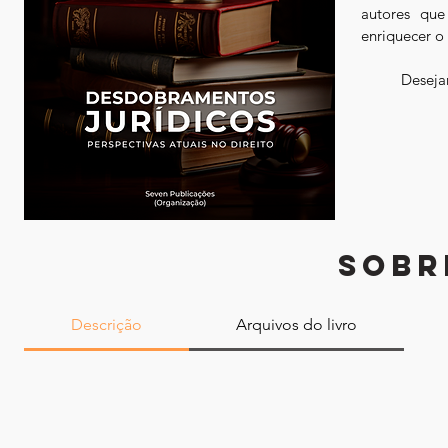
autores que
enriquecer o
	Deseja
SOBR
Descrição
Arquivos do livro