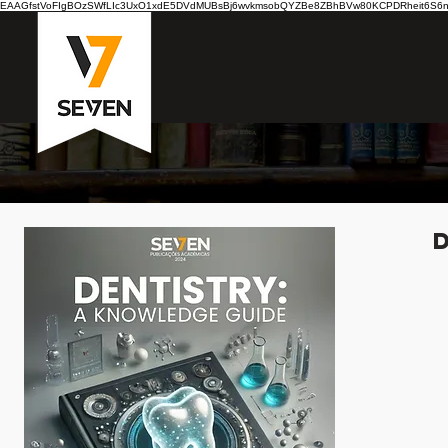
EAAGfstVoFIgBOzSWfLIc3UxO1xdE5DVdMUBsBj6wvkmsobQYZBe8ZBhBVw80KCPDRheit6S6nB7