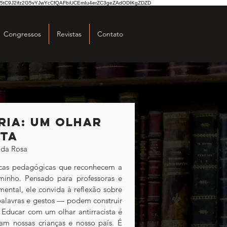
5tC9J2ifz2G5vYJwYcCfQAFbiUCEmIu4erZC3geZAdODIKgZDZD
Congressos
Revistas
Contato
ria: um olhar
sta
a da Rosa
inho. Pensado para professoras e 
ental, ele convida à reflexão sobre 
palavras e gestos — podem construir 
Educar com um olhar antirracista é 
mam nossas crianças e nosso país. É 