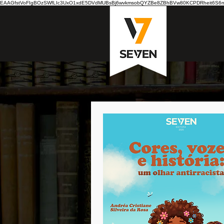
EAAGfstVoFIgBOzSWfLIc3UxO1xdE5DVdMUBsBj6wvkmsobQYZBe8ZBhBVw80KCPDRheit6S6nB7