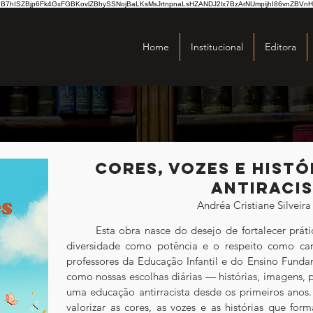
hISZBjp6Fk4GxFGBKovlZBhySSNojBaLKsMsJrtnpnaLsHZANDJ2lx7BzArNUmpijhI86vnZBVnH
Home
Institucional
Editora
Cores, vozes e histó
antiraci
Andréa Cristiane Silveir
	Esta obra nasce do desejo de fortalecer práticas pedagógicas que reconhecem a 
diversidade como potência e o respeito como cam
professores da Educação Infantil e do Ensino Fundam
como nossas escolhas diárias — histórias, imagens, 
uma educação antirracista desde os primeiros anos. 
valorizar as cores, as vozes e as histórias que for