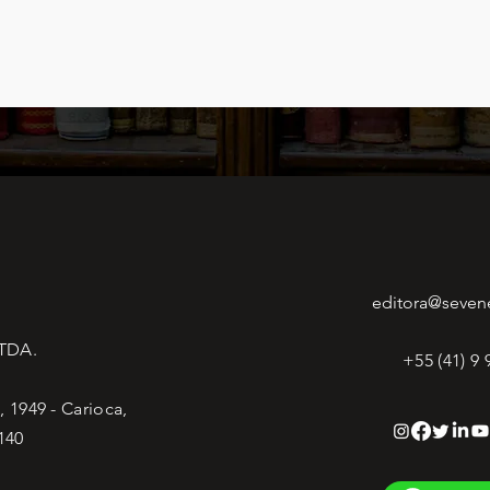
editora@seven
LTDA.
+55 (41) 9
 1949 - Carioca,
140