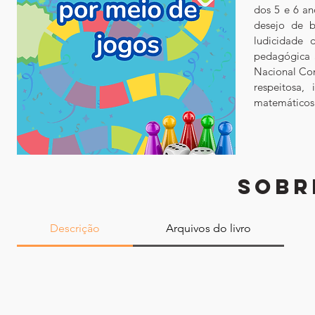
dos 5 e 6 an
desejo de b
ludicidade d
pedagógica a
Nacional Com
respeitosa,
matemáticos d
SOBR
Descrição
Arquivos do livro