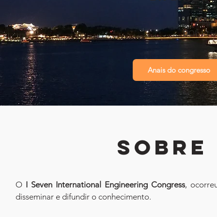
ISBN: 
DOI: 
10.5
Anais do congresso
SOBRE
O 
I Seven International Engineering Congress
, ocorre
disseminar e difundir o conhecimento.