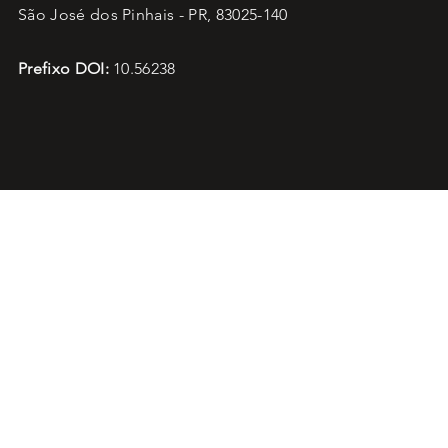
São José dos Pinhais - PR, 83025-140
Prefixo DOI:
10.56238