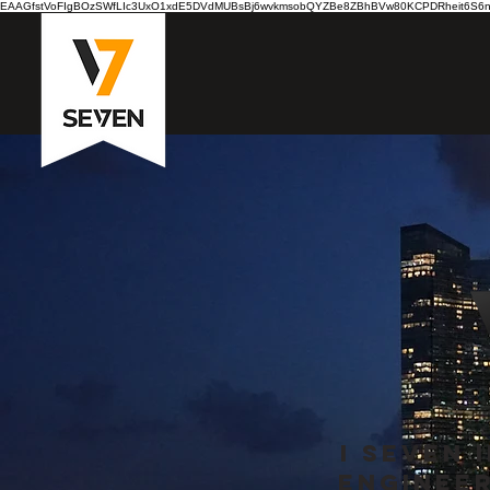
EAAGfstVoFIgBOzSWfLIc3UxO1xdE5DVdMUBsBj6wvkmsobQYZBe8ZBhBVw80KCPDRheit6S6nB7
I Seven 
Enginee