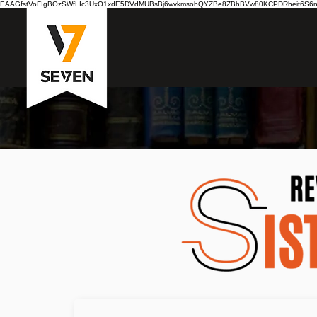
EAAGfstVoFIgBOzSWfLIc3UxO1xdE5DVdMUBsBj6wvkmsobQYZBe8ZBhBVw80KCPDRheit6S6nB7