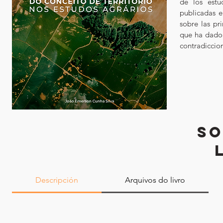
de los estud
publicadas e
sobre las pr
que ha dado 
contradiccio
SO
Descripción
Arquivos do livro