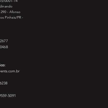
55/0001-14
rdinando
 290 - Afonso
os Pinhais/PR -
-2677
-0468
ico:
ents.com.br
6238
 9559-5091