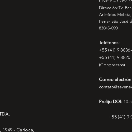
CNPJ: 43.789.3
Dirección:Tv. Fe
Aristídes Moleta,
Pena- São José d
83045-090
Teléfonos:
+55 (41) 9 8836
+55 (41) 9 8820
(Congressos)
Correo electrón
contato@sevenev
Prefijo DOI:
10.5
LTDA.
+55 (41) 9
 1949 - Carioca,