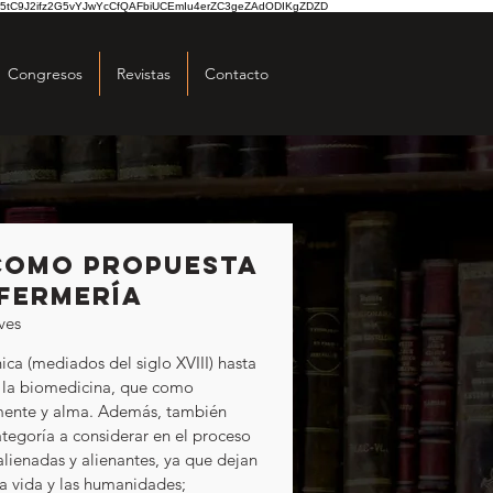
5tC9J2ifz2G5vYJwYcCfQAFbiUCEmIu4erZC3geZAdODIKgZDZD
Congresos
Revistas
Contacto
 COMO PROPUESTA
NFERMERÍA
ves
ica (mediados del siglo XVIII) hasta 
e la biomedicina, que como 
mente y alma. Además, también 
tegoría a considerar en el proceso 
lienadas y alienantes, ya que dejan 
a vida y las humanidades; 