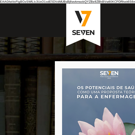
EAAGfstVoFIgBOzSWfLIc3UxO1xdE5DVdMUBsBj6wvkmsobQYZBe8ZBhBVw80KCPDRheit6S6nB7