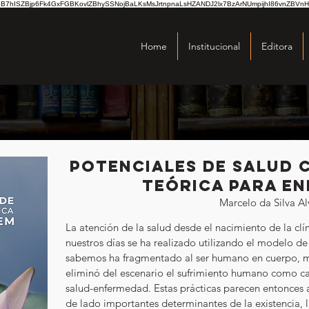
hISZBjp6Fk4GxFGBKovlZBhySSNojBaLKsMsJrtnpnaLsHZANDJ2lx7BzArNUmpijhI86vnZBVnH
Home
Institucional
Editora
POTENCIALES DE SALUD
TEÓRICA PARA E
Marcelo da Silva Al
La atención de la salud desde el nacimiento de la clín
nuestros días se ha realizado utilizando el modelo d
sabemos ha fragmentado al ser humano en cuerpo, 
eliminó del escenario el sufrimiento humano como ca
salud-enfermedad. Estas prácticas parecen entonces a
de lado importantes determinantes de la existencia, l