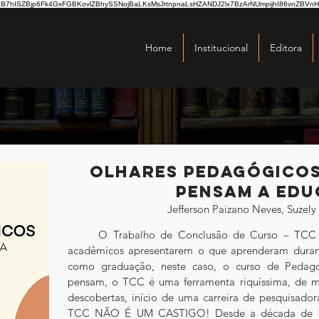
hISZBjp6Fk4GxFGBKovlZBhySSNojBaLKsMsJrtnpnaLsHZANDJ2lx7BzArNUmpijhI86vnZBVnH
Home
Institucional
Editora
Olhares pedagógicos
pensam a ed
Jefferson Paizano Neves, Suzel
	O Trabalho de Conclusão de Curso – TCC é uma forma de as acadêmicas e 
acadêmicos apresentarem o que aprenderam durante
como graduação, neste caso, o curso de Pedago
pensam, o TCC é uma ferramenta riquíssima, de mu
descobertas, início de uma carreira de pesquisadora
TCC NÃO É UM CASTIGO! Desde a década de 197