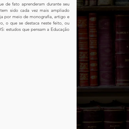
ue de fato aprenderam durante seu 
tem sido cada vez mais ampliado 
eja por meio de monografia, artigo e 
 o que se destaca neste feito, ou 
: estudos que pensam a Educação 