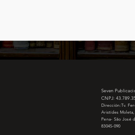
Seven Publicaci
CNPJ: 43.789.3
Dirección:Tv. Fe
Aristídes Moleta,
Pena- São José d
83045-090