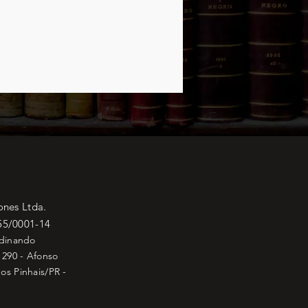
ones Ltda.
55/0001-14
rdinando
 290 - Afonso
os Pinhais/PR -