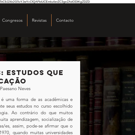
5tC9J2ifz2G5vYJwYcCfQAFbiUCEmIu4erZC3geZAdODIKgZDZD
Congresos
Revistas
Contacto
: estudos que
ucação
y Paesano Neves
 seus estudos no curso escolhido 
gia. Ao contrário do que muitos 
ita aprendizagem, socialização de 
s/es, assim, pode-se afirmar que o 
0, quando muitas universidades 