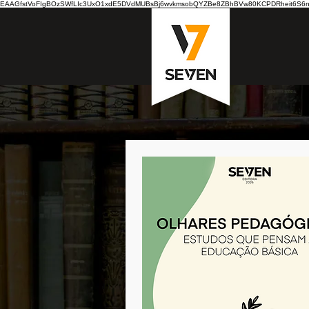
EAAGfstVoFIgBOzSWfLIc3UxO1xdE5DVdMUBsBj6wvkmsobQYZBe8ZBhBVw80KCPDRheit6S6nB7