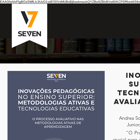
EAAGfstVoFIgBOzSWfLIc3UxO1xdE5DVdMUBsBj6wvkmsobQYZBe8ZBhBVw80KCPDRheit6S6nB7
In
Su
Tecn
avali
Andrea So
Junio
	"O Processo Avaliativo nas Metodologias Ativas de Aprendizagem" é uma obra 
crucial para