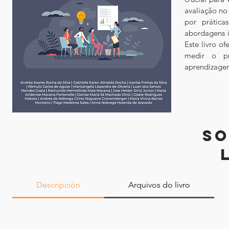
avaliação no
por prática
abordagens i
Este livro o
medir o pr
aprendizagem 
SO
Descripción
Arquivos do livro