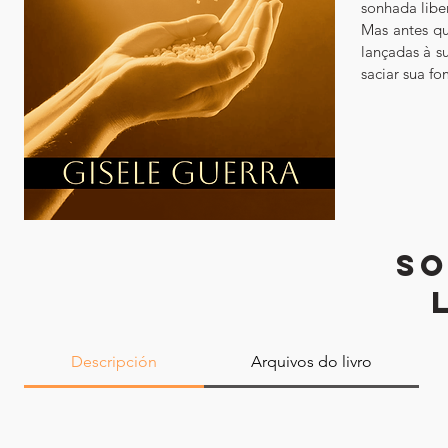
sonhada libe
Mas antes qu
lançadas à s
saciar sua fo
SO
Descripción
Arquivos do livro