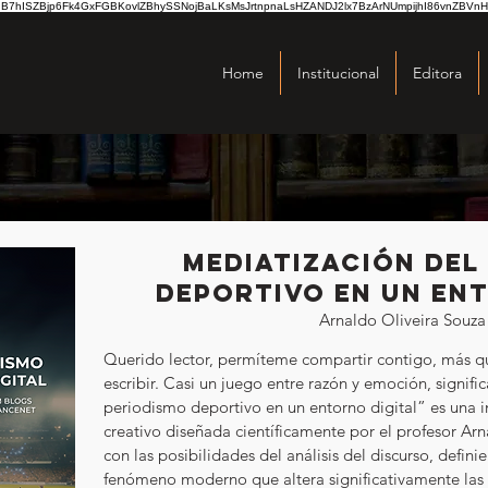
hISZBjp6Fk4GxFGBKovlZBhySSNojBaLKsMsJrtnpnaLsHZANDJ2lx7BzArNUmpijhI86vnZBVnH
Home
Institucional
Editora
Mediatización del
deportivo en un en
Arnaldo Oliveira Souza
Querido lector, permíteme compartir contigo, más que
escribir. Casi un juego entre razón y emoción, signif
periodismo deportivo en un entorno digital” es una i
creativo diseñada científicamente por el profesor Ar
con las posibilidades del análisis del discurso, defi
fenómeno moderno que altera significativamente las pr