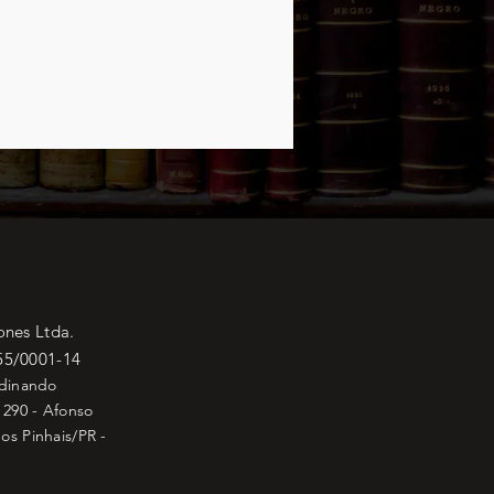
ones Ltda.
55/0001-14
rdinando
 290 - Afonso
os Pinhais/PR -