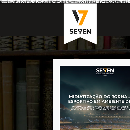
EAAGfstVoFIgBOzSWfLIc3UxO1xdE5DVdMUBsBj6wvkmsobQYZBe8ZBhBVw80KCPDRheit6S6nB7