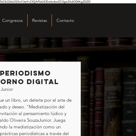
5tC9J2ifz2G5vYJwYcCfQAFbiUCEmIu4erZC3geZAdODIKgZDZD
Congresos
Revistas
Contacto
 periodismo
torno digital
 Junior
 un libro, un deleite por el arte de 
icado y deseo. “Mediatización del 
nvitación al pensamiento lúdico y 
naldo Oliveira SouzaJunior. Juega 
niendo la mediatización como un 
ácticas periodísticas a través del 