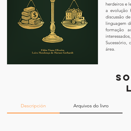
herdeiros e l
a evolução h
discussão de
linguagem di
formação ac
interessados
Sucessório, 
área.
SO
Descripción
Arquivos do livro