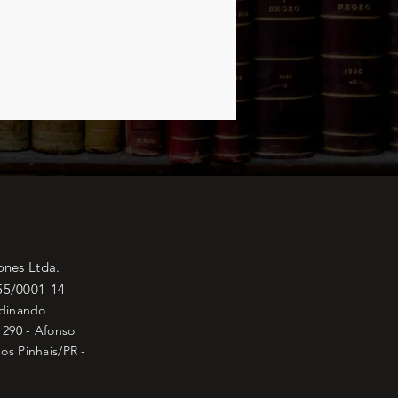
ones Ltda.
55/0001-14
rdinando
 290 - Afonso
os Pinhais/PR -