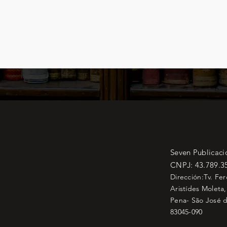
Seven Publicaci
CNPJ: 43.789.3
Dirección:Tv. Fe
Aristídes Moleta,
Pena- São José d
83045-090