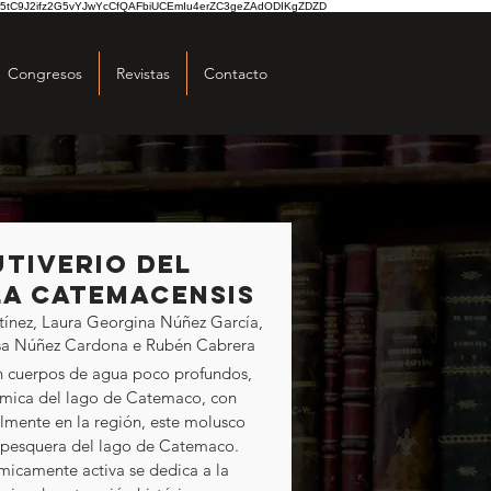
5tC9J2ifz2G5vYJwYcCfQAFbiUCEmIu4erZC3geZAdODIKgZDZD
Congresos
Revistas
Contacto
tiverio del
a catemacensis
ínez, Laura Georgina Núñez García,
resa Núñez Cardona e Rubén Cabrera
n cuerpos de agua poco profundos, 
émica del lago de Catemaco, con 
mente en la región, este molusco 
n pesquera del lago de Catemaco. 
micamente activa se dedica a la 