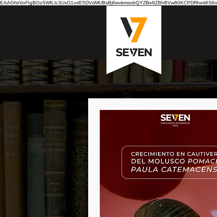
EAAGfstVoFIgBOzSWfLIc3UxO1xdE5DVdMUBsBj6wvkmsobQYZBe8ZBhBVw80KCPDRheit6S6nB7