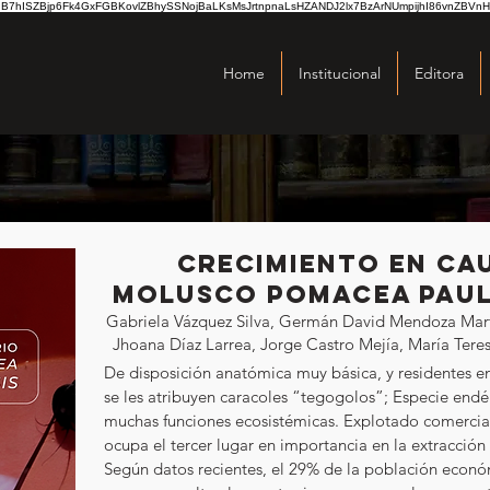
hISZBjp6Fk4GxFGBKovlZBhySSNojBaLKsMsJrtnpnaLsHZANDJ2lx7BzArNUmpijhI86vnZBVnH
Home
Institucional
Editora
Crecimiento en cau
molusco Pomacea paul
Gabriela Vázquez Silva, Germán David Mendoza Mart
Jhoana Díaz Larrea, Jorge Castro Mejía, María Te
De disposición anatómica muy básica, y residentes e
se les atribuyen caracoles “tegogolos”; Especie end
muchas funciones ecosistémicas. Explotado comercial
ocupa el tercer lugar en importancia en la extracció
Según datos recientes, el 29% de la población econó