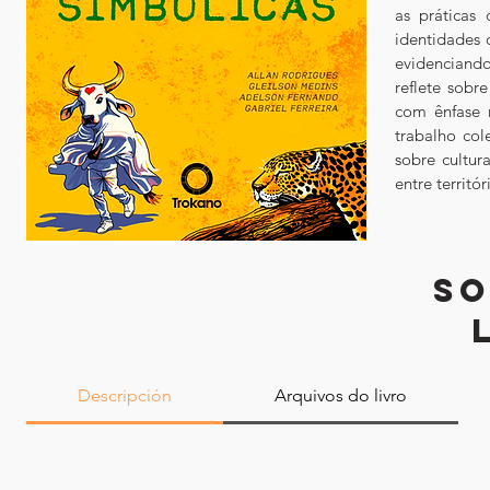
as práticas 
identidades 
evidenciand
reflete sobr
com ênfase n
trabalho cole
sobre cultur
entre territó
SO
Descripción
Arquivos do livro