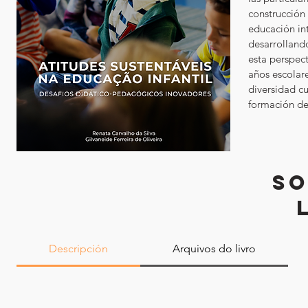
construcción
educación int
desarrolland
esta perspect
años escolare
diversidad cu
formación de
SO
Descripción
Arquivos do livro