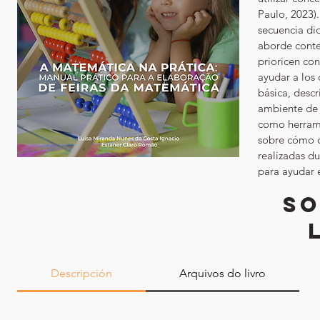
Paulo, 2023).
secuencia di
aborde conte
prioricen con
ayudar a los
básica, descr
ambiente de 
como herrami
sobre cómo c
realizadas d
para ayudar e
SO
Descripción
Arquivos do livro