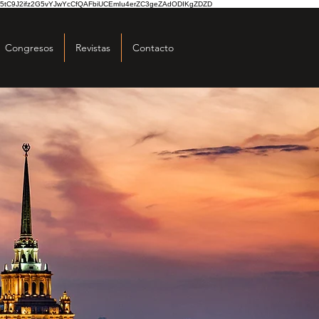
5tC9J2ifz2G5vYJwYcCfQAFbiUCEmIu4erZC3geZAdODIKgZDZD
Congresos
Revistas
Contacto