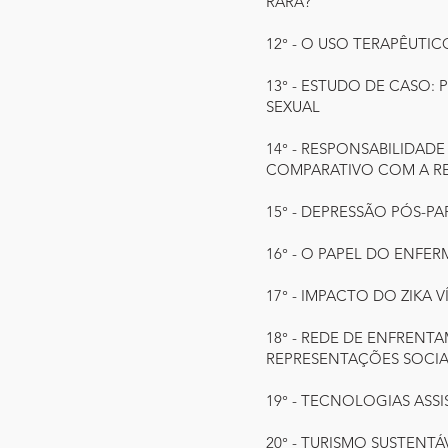
RARA?
12° - O USO TERAPÊUTICO
13° - ESTUDO DE CASO:
SEXUAL
14° - RESPONSABILIDAD
COMPARATIVO COM A RE
15° - DEPRESSÃO PÓS-P
16° - O PAPEL DO ENF
17° - IMPACTO DO ZIKA 
18° - REDE DE ENFRENT
REPRESENTAÇÕES SOCIAI
19° - TECNOLOGIAS AS
20° - TURISMO SUSTENTÁ