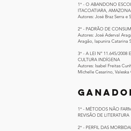
1° - O ABANDONO ESCO
ITACOATIARA, AMAZONA
Autores: José Braz Serra e 
2° - PADRÃO DE CONSU
Autores: José Aderval Arag
Aragão, Iapunira Catarina 
3° - A LEI Nº 11.645/
CULTURA INDÍGENA
Autores: Isabel Freitas Cu
Michelle Cesarino, Valesk
Ganador
1° - MÉTODOS NÃO FAR
REVISÃO DE LITERATURA
2° - PERFIL DAS MORBI