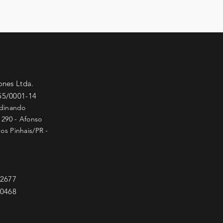
ones Ltda.
55/0001-14
rdinando
 290 - Afonso
os Pinhais/PR -
-2677
-0468