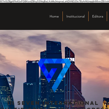
hISZBjp6Fk4GxFGBKovlZBhySSNojBaLKsMsJrtnpnaLsHZANDJ2lx7BzArNUmpijhI86vnZBVnH
Home
Institucional
Editora
Iii Seven International