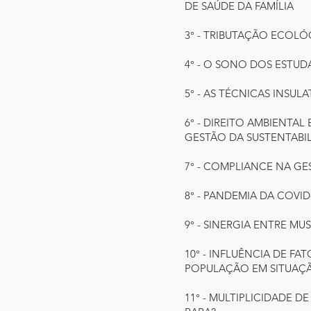
DE SAÚDE DA FAMÍLIA
3° - TRIBUTAÇÃO ECO
4° - O SONO DOS ESTU
5° - AS TÉCNICAS INSUL
6° - DIREITO AMBIENT
GESTÃO DA SUSTENTABI
7° - COMPLIANCE NA GE
8° - PANDEMIA DA COVI
9° - SINERGIA ENTRE M
10° - INFLUÊNCIA DE F
POPULAÇÃO EM SITUAÇÃ
11° - MULTIPLICIDADE 