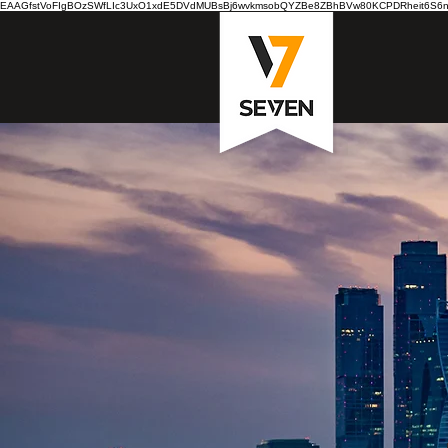
EAAGfstVoFIgBOzSWfLIc3UxO1xdE5DVdMUBsBj6wvkmsobQYZBe8ZBhBVw80KCPDRheit6S6nB7