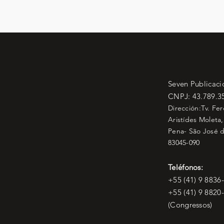
Seven Publicaci
CNPJ: 43.789.3
Dirección:Tv. Fe
Aristídes Moleta,
Pena- São José d
83045-090
Teléfonos:
+55 (41) 9 8836
+55 (41) 9 8820
(Congressos)