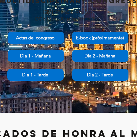
MULTIDISCIPLINARY Congres
ISBN:
978-65-84976-50-4
DOI:
10.56238/sevenIIImulti2023
Actas del congreso
E-book (próximamente)
Dia 1 - Mañana
Dia 2 - Mañana
Dia 1 - Tarde
Dia 2 - Tarde
CADOS DE HONRA AL 