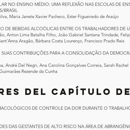
LAR NO ENSINO MÉDIO: UMA REFLEXÃO NAS ESCOLAS DE EN
S/BRASIL
Silva, Maria Janete Xavier Pacheco, Ester Figueiredo de Araújo
MO DE BEBIDAS ALCOÓLICAS ENTRE OS TRABALHADORES DE
ão, Airton Lima Batalha Filho, João Gabriel Santana Trindade, Fel
Sant’Anna Aragão, Bárbara Costa Lourenço, Francisco Prado Reis
2008 E SUAS CONTRIBUIÇÕES PARA A CONSOLIDAÇÃO DA DEMOC
nha, André Del Negri, Ana Carolina Gonçalves Correia, Sarah Rache
a Guimarães Rezende da Cunha
es del capítulo de
MACOLÓGICOS DE CONTROLE DA DOR DURANTE O TRABALHO
DADES DAS GESTANTES DE ALTO RISCO NA ÁREA DE ABRANGÊN