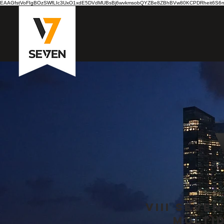
EAAGfstVoFIgBOzSWfLIc3UxO1xdE5DVdMUBsBj6wvkmsobQYZBe8ZBhBVw80KCPDRheit6S6nB7
VIII Seve
Multid