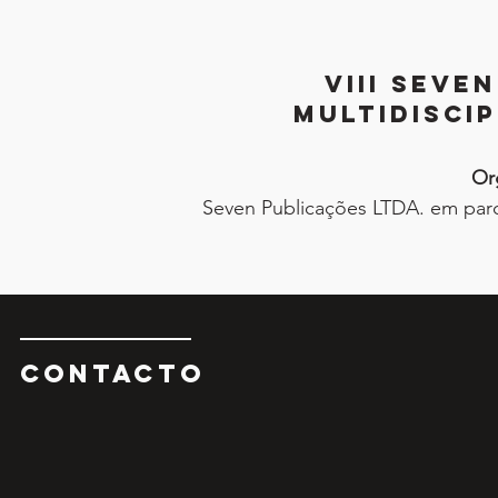
VIII Seve
Multidisci
Or
Seven Publicações LTDA. em parce
CONTAcTO