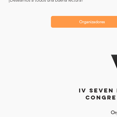
¡Deseamos a todos una buena lectura!
Organizadores
IV Seven
Congre
Or