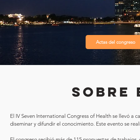
ISBN: 
DOI: 
10.56
Actas del congreso
SOBRE 
El IV Seven International Congress of Health se llevó a c
diseminar y difundir el conocimiento. Este evento se real
El congreso recibió más de 115 propuestas de trabajos, 