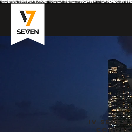
EAAGfstVoFIgBOzSWfLIc3UxO1xdE5DVdMUBsBj6wvkmsobQYZBe8ZBhBVw80KCPDRheit6S6nB7
IV Seven
Congre