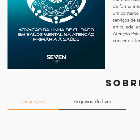
de forma int
um contexto 
serviços de s
articulada, 
Atenção Psic
conceitos, fu
SOBR
Descrição
Arquivos do livro