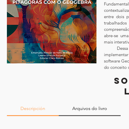
Fundamental,
contextualiza
entre dois p
trabalhados
compreensão 
abre-se uma 
mais interati
	Dessa forma, o principal objetivo desta sequência didática é desenvolver e 
implementar 
software Geo
do conceito 
SO
Descripción
Arquivos do livro